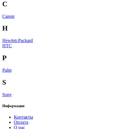
C
Canon
H
Hewlett-Packard
HTC
P
Palm
S
Sony
Информация
Контакты
Оплата
О нас